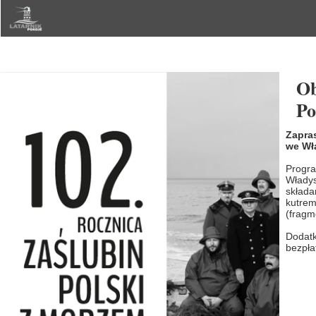
Ob
Po
Zapra
we Wł
Progra
Władys
składa
kutrem
(fragm
Dodatk
bezpła